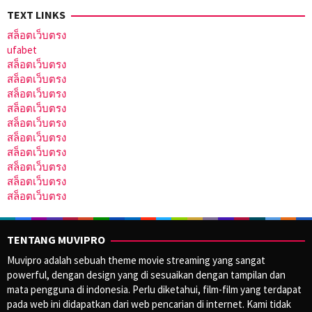
TEXT LINKS
สล็อตเว็บตรง
ufabet
สล็อตเว็บตรง
สล็อตเว็บตรง
สล็อตเว็บตรง
สล็อตเว็บตรง
สล็อตเว็บตรง
สล็อตเว็บตรง
สล็อตเว็บตรง
สล็อตเว็บตรง
สล็อตเว็บตรง
สล็อตเว็บตรง
TENTANG MUVIPRO
Muvipro adalah sebuah theme movie streaming yang sangat
powerful, dengan design yang di sesuaikan dengan tampilan dan
mata pengguna di indonesia. Perlu diketahui, film-film yang terdapat
pada web ini didapatkan dari web pencarian di internet. Kami tidak