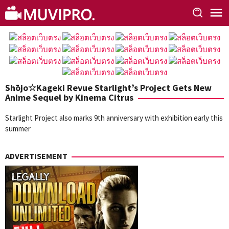
Skip
to
content
Shōjo☆Kageki Revue Starlight’s Project Gets New
Anime Sequel by Kinema Citrus
Starlight Project also marks 9th anniversary with exhibition early this
summer
ADVERTISEMENT