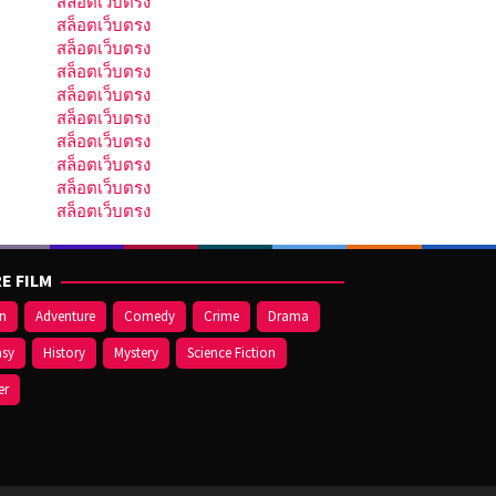
สล็อตเว็บตรง
สล็อตเว็บตรง
สล็อตเว็บตรง
สล็อตเว็บตรง
สล็อตเว็บตรง
สล็อตเว็บตรง
สล็อตเว็บตรง
สล็อตเว็บตรง
สล็อตเว็บตรง
สล็อตเว็บตรง
E FILM
on
Adventure
Comedy
Crime
Drama
asy
History
Mystery
Science Fiction
er