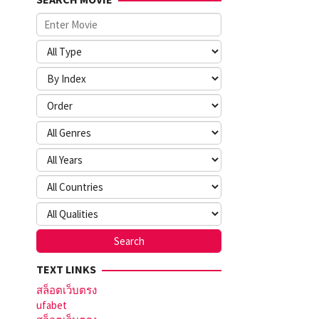
TEXT LINKS
สล็อตเว็บตรง
ufabet