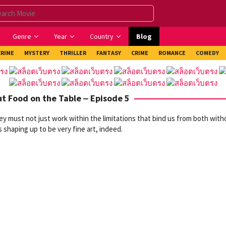
Genre
Year
Country
Blog
CRIME
MYSTERY
THRILLER
FANTASY
CRIME
ROMANCE
COMEDY
t Food on the Table ‒ Episode 5
hey must not just work within the limitations that bind us from both with
 shaping up to be very fine art, indeed.