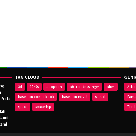
TAG CLOUD
GENR
ang
3d
1940s
adoption
aftercreditsstinger
alien
Acti
n
based on comic book
based on novel
sequel
Fant
 Perlu
space
spaceship
Thrill
dak
 kami
kami