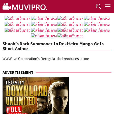
Skip
to
content
Shaoh’s Dark Summoner to Dekiteiru Manga Gets
Short Anime
WWWave Corporation’s Deregula label produces anime
ADVERTISEMENT