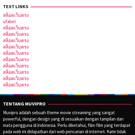
TEXT LINKS
สล็อตเว็บตรง
ufabet
สล็อตเว็บตรง
สล็อตเว็บตรง
สล็อตเว็บตรง
สล็อตเว็บตรง
สล็อตเว็บตรง
สล็อตเว็บตรง
สล็อตเว็บตรง
สล็อตเว็บตรง
สล็อตเว็บตรง
สล็อตเว็บตรง
TENTANG MUVIPRO
Muvipro adalah sebuah theme movie streaming yang sangat
powerful, dengan design yang di sesuaikan dengan tampilan dan
mata pengguna di indonesia. Perlu diketahui, film-film yang terdapat
pada web ini didapatkan dari web pencarian di internet. Kami tidak