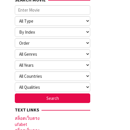
TEXT LINKS
สล็อตเว็บตรง
ufabet