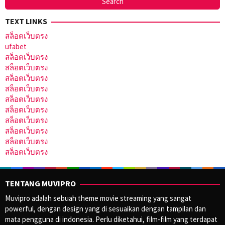
TEXT LINKS
สล็อตเว็บตรง
ufabet
สล็อตเว็บตรง
สล็อตเว็บตรง
สล็อตเว็บตรง
สล็อตเว็บตรง
สล็อตเว็บตรง
สล็อตเว็บตรง
สล็อตเว็บตรง
สล็อตเว็บตรง
สล็อตเว็บตรง
สล็อตเว็บตรง
TENTANG MUVIPRO
Muvipro adalah sebuah theme movie streaming yang sangat
powerful, dengan design yang di sesuaikan dengan tampilan dan
mata pengguna di indonesia. Perlu diketahui, film-film yang terdapat