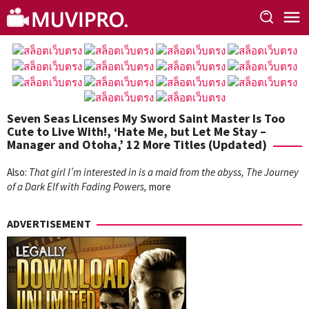
Skip
to
content
Seven Seas Licenses My Sword Saint Master Is Too
Cute to Live With!, ‘Hate Me, but Let Me Stay –
Manager and Otoha,’ 12 More Titles (Updated)
Also:
That girl I’m interested in is a maid from the abyss, The Journey
of a Dark Elf with Fading Powers,
more
ADVERTISEMENT