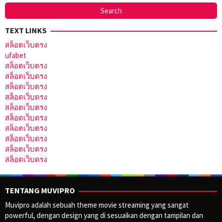
TEXT LINKS
สล็อตเว็บตรง
ufabet
สล็อตเว็บตรง
สล็อตเว็บตรง
สล็อตเว็บตรง
สล็อตเว็บตรง
สล็อตเว็บตรง
สล็อตเว็บตรง
สล็อตเว็บตรง
สล็อตเว็บตรง
สล็อตเว็บตรง
สล็อตเว็บตรง
TENTANG MUVIPRO
Muvipro adalah sebuah theme movie streaming yang sangat
powerful, dengan design yang di sesuaikan dengan tampilan dan