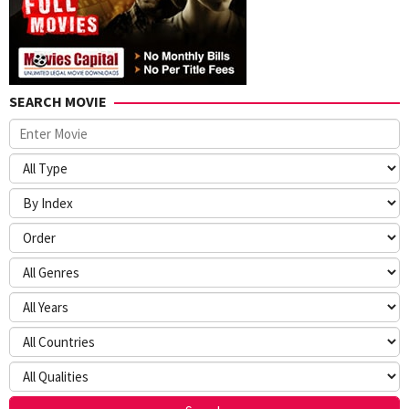
SEARCH MOVIE