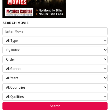
SEARCH MOVIE