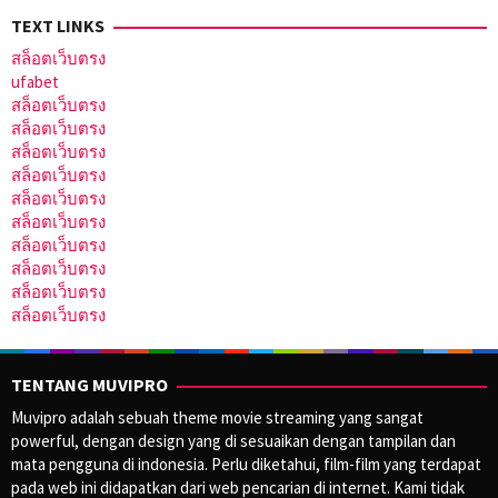
TEXT LINKS
สล็อตเว็บตรง
ufabet
สล็อตเว็บตรง
สล็อตเว็บตรง
สล็อตเว็บตรง
สล็อตเว็บตรง
สล็อตเว็บตรง
สล็อตเว็บตรง
สล็อตเว็บตรง
สล็อตเว็บตรง
สล็อตเว็บตรง
สล็อตเว็บตรง
TENTANG MUVIPRO
Muvipro adalah sebuah theme movie streaming yang sangat
powerful, dengan design yang di sesuaikan dengan tampilan dan
mata pengguna di indonesia. Perlu diketahui, film-film yang terdapat
pada web ini didapatkan dari web pencarian di internet. Kami tidak