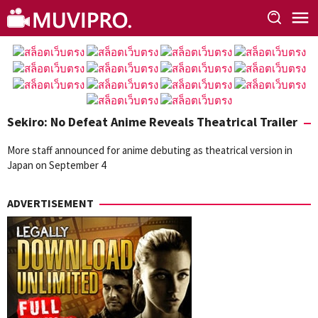
Skip
to
content
Sekiro: No Defeat Anime Reveals Theatrical Trailer
More staff announced for anime debuting as theatrical version in
Japan on September 4
ADVERTISEMENT