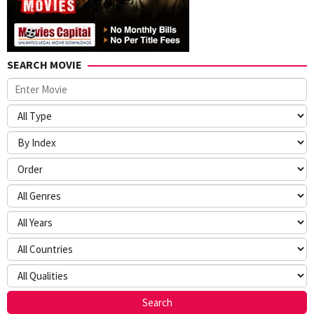
SEARCH MOVIE