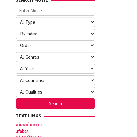
TEXT LINKS
สล็อตเว็บตรง
ufabet