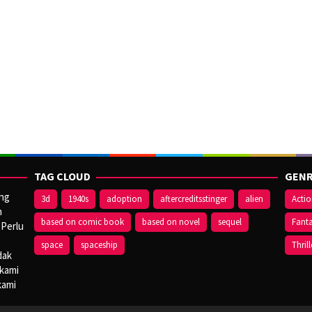
TAG CLOUD
GENR
ang
3d
1940s
adoption
aftercreditsstinger
alien
Acti
n
based on comic book
based on novel
sequel
Fant
 Perlu
space
spaceship
Thrill
dak
 kami
kami