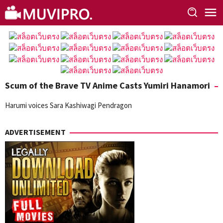
Skip
to
content
Scum of the Brave TV Anime Casts Yumiri Hanamori
Harumi voices Sara Kashiwagi Pendragon
ADVERTISEMENT