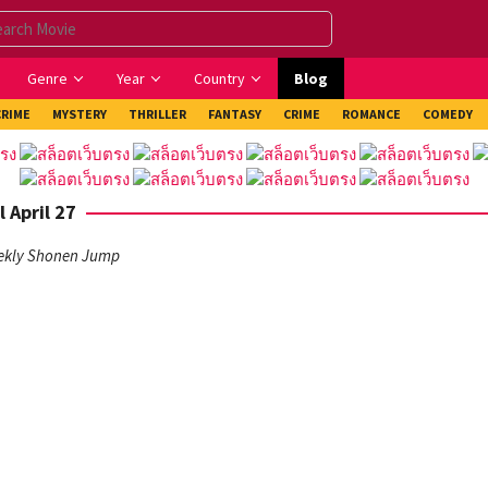
Genre
Year
Country
Blog
CRIME
MYSTERY
THRILLER
FANTASY
CRIME
ROMANCE
COMEDY
 April 27
ekly Shonen Jump