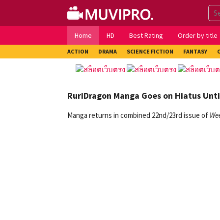
Skip
to
content
Home
HD
Best Rating
Order by title
ACTION
DRAMA
SCIENCE FICTION
FANTASY
RuriDragon Manga Goes on Hiatus Until
Manga returns in combined 22nd/23rd issue of
We