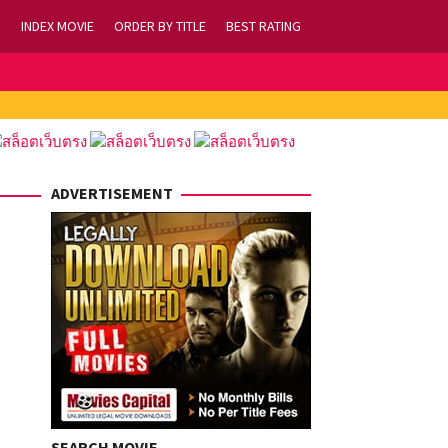
INDEX MOVIE
ORDER BY TITLE
BEST RATING
ADVERTISEMENT
SEARCH MOVIE