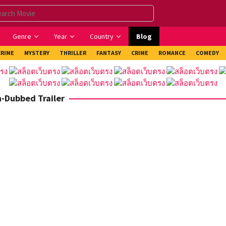
Genre
Year
Country
Blog
CRIME
MYSTERY
THRILLER
FANTASY
CRIME
ROMANCE
COMEDY
h-Dubbed Trailer