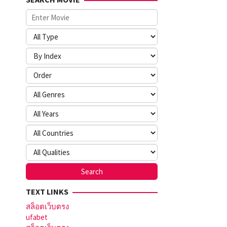
TEXT LINKS
สล็อตเว็บตรง
ufabet