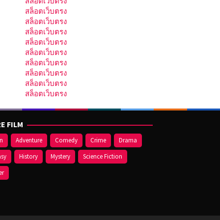
สล็อตเว็บตรง
สล็อตเว็บตรง
สล็อตเว็บตรง
สล็อตเว็บตรง
สล็อตเว็บตรง
สล็อตเว็บตรง
สล็อตเว็บตรง
สล็อตเว็บตรง
สล็อตเว็บตรง
สล็อตเว็บตรง
E FILM
on
Adventure
Comedy
Crime
Drama
asy
History
Mystery
Science Fiction
er