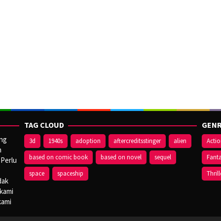
TAG CLOUD
GENR
ang
3d
1940s
adoption
aftercreditsstinger
alien
Acti
n
based on comic book
based on novel
sequel
Fant
 Perlu
space
spaceship
Thrill
dak
 kami
kami