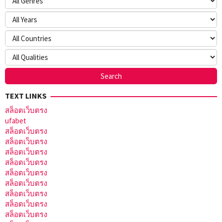
TEXT LINKS
สล็อตเว็บตรง
ufabet
สล็อตเว็บตรง
สล็อตเว็บตรง
สล็อตเว็บตรง
สล็อตเว็บตรง
สล็อตเว็บตรง
สล็อตเว็บตรง
สล็อตเว็บตรง
สล็อตเว็บตรง
สล็อตเว็บตรง