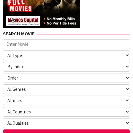
SEARCH MOVIE