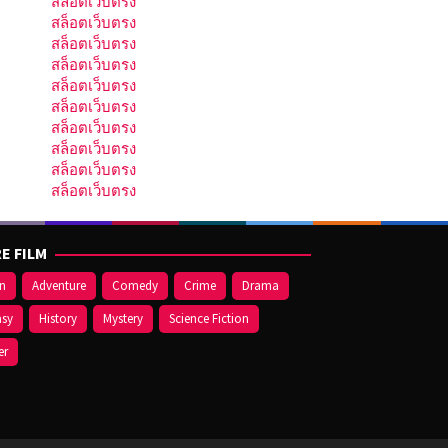
สล็อตเว็บตรง
สล็อตเว็บตรง
สล็อตเว็บตรง
สล็อตเว็บตรง
สล็อตเว็บตรง
สล็อตเว็บตรง
สล็อตเว็บตรง
สล็อตเว็บตรง
สล็อตเว็บตรง
สล็อตเว็บตรง
E FILM
on
Adventure
Comedy
Crime
Drama
asy
History
Mystery
Science Fiction
er