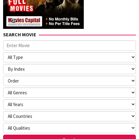
SEARCH MOVIE