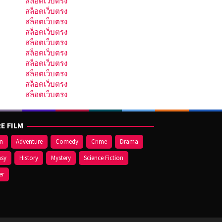
สล็อตเว็บตรง
สล็อตเว็บตรง
สล็อตเว็บตรง
สล็อตเว็บตรง
สล็อตเว็บตรง
สล็อตเว็บตรง
สล็อตเว็บตรง
สล็อตเว็บตรง
สล็อตเว็บตรง
สล็อตเว็บตรง
E FILM
on
Adventure
Comedy
Crime
Drama
asy
History
Mystery
Science Fiction
er