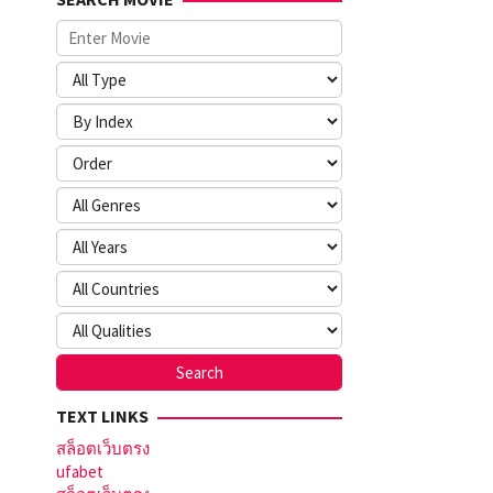
TEXT LINKS
สล็อตเว็บตรง
ufabet