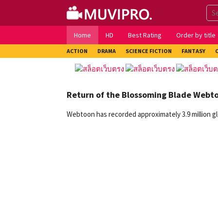
Skip
to
content
Home
HD
Best Rating
Order by title
ACTION
DRAMA
SCIENCE FICTION
FANTASY
Return of the Blossoming Blade Webt
Webtoon has recorded approximately 3.9 million glo