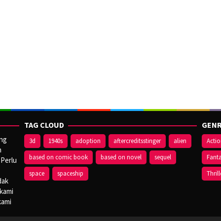
TAG CLOUD
GENR
ang
3d
1940s
adoption
aftercreditsstinger
alien
Acti
n
based on comic book
based on novel
sequel
Fant
 Perlu
space
spaceship
Thrill
dak
 kami
kami