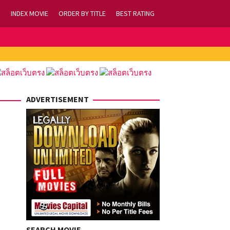
INDEX MOVIE
ORDER BY TITLE
BEST RATING
ADVERTISEMENT
SEARCH MOVIE