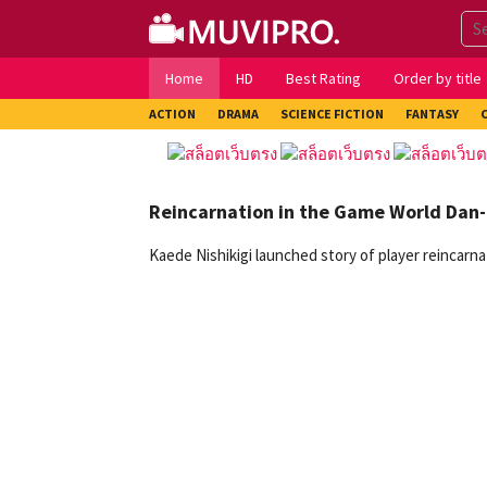
Skip
to
content
Home
HD
Best Rating
Order by title
ACTION
DRAMA
SCIENCE FICTION
FANTASY
Reincarnation in the Game World Dan-
Kaede Nishikigi launched story of player reincarn