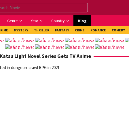
Genre
Year
Country
Blog
CRIME
MYSTERY
THRILLER
FANTASY
CRIME
ROMANCE
COMEDY
Katsu Light Novel Series Gets TV Anime
ated in dungeon-crawl RPG in 2021