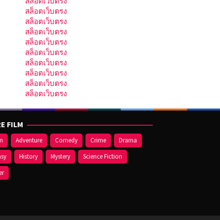
สล็อตเว็บตรง
สล็อตเว็บตรง
สล็อตเว็บตรง
สล็อตเว็บตรง
สล็อตเว็บตรง
สล็อตเว็บตรง
สล็อตเว็บตรง
สล็อตเว็บตรง
สล็อตเว็บตรง
สล็อตเว็บตรง
E FILM
on
Adventure
Comedy
Crime
Drama
asy
History
Mystery
Science Fiction
er