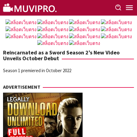
Skip
to
content
Reincarnated as a Sword Season 2’s New Video
Unveils October Debut
Season 1 premiered in October 2022
ADVERTISEMENT