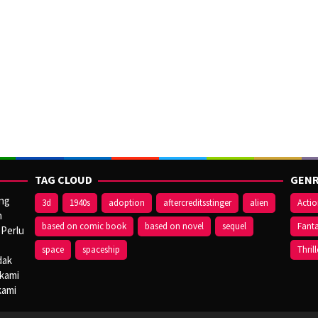
TAG CLOUD
GENR
ang
3d
1940s
adoption
aftercreditsstinger
alien
Acti
n
based on comic book
based on novel
sequel
Fant
 Perlu
space
spaceship
Thrill
dak
 kami
kami