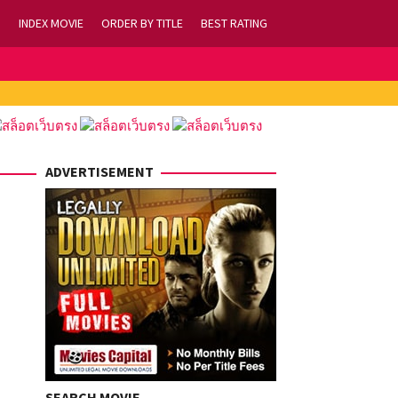
INDEX MOVIE
ORDER BY TITLE
BEST RATING
ADVERTISEMENT
SEARCH MOVIE