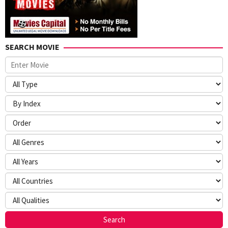
SEARCH MOVIE