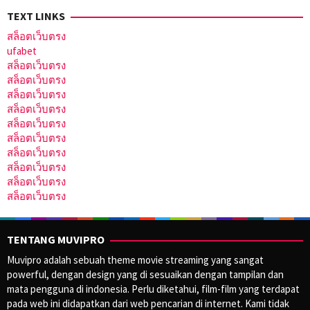
TEXT LINKS
สล็อตเว็บตรง
ufabet
สล็อตเว็บตรง
สล็อตเว็บตรง
สล็อตเว็บตรง
สล็อตเว็บตรง
สล็อตเว็บตรง
สล็อตเว็บตรง
สล็อตเว็บตรง
สล็อตเว็บตรง
สล็อตเว็บตรง
สล็อตเว็บตรง
TENTANG MUVIPRO
Muvipro adalah sebuah theme movie streaming yang sangat
powerful, dengan design yang di sesuaikan dengan tampilan dan
mata pengguna di indonesia. Perlu diketahui, film-film yang terdapat
pada web ini didapatkan dari web pencarian di internet. Kami tidak