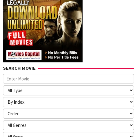
SEARCH MOVIE