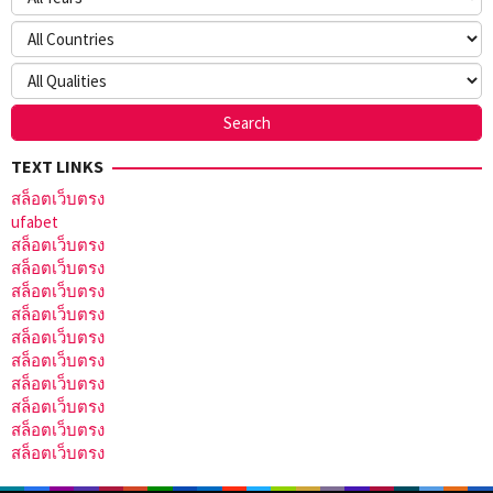
TEXT LINKS
สล็อตเว็บตรง
ufabet
สล็อตเว็บตรง
สล็อตเว็บตรง
สล็อตเว็บตรง
สล็อตเว็บตรง
สล็อตเว็บตรง
สล็อตเว็บตรง
สล็อตเว็บตรง
สล็อตเว็บตรง
สล็อตเว็บตรง
สล็อตเว็บตรง