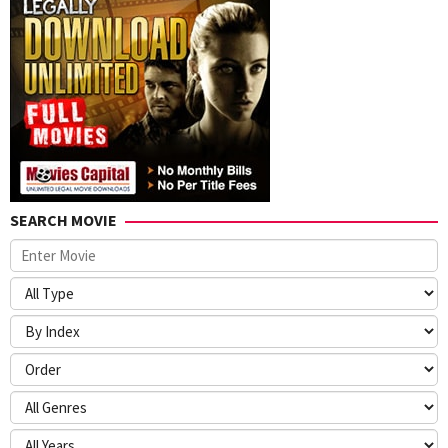
SEARCH MOVIE