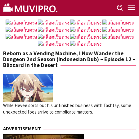
Skip
to
content
Reborn as a Vending Machine, I Now Wander the
Dungeon 2nd Season (Indonesian Dub) – Episode 12 –
Blizzard in the Desert
While Hevee sorts out his unfinished business with Tashtay, some
unexpected foes arrive to complicate matters.
ADVERTISEMENT