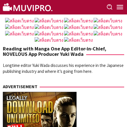
Skip
to
content
Reading with Manga One App Editor-in-Chief,
NOVELOUS App Producer Yuki Wada
Longtime editor Yuki Wada discusses his experience in the Japanese
publishing industry and where it’s going from here.
ADVERTISEMENT