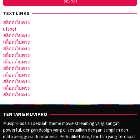
TEXT LINKS
สล็อตเว็บตรง
ufabet
สล็อตเว็บตรง
สล็อตเว็บตรง
สล็อตเว็บตรง
สล็อตเว็บตรง
สล็อตเว็บตรง
สล็อตเว็บตรง
สล็อตเว็บตรง
สล็อตเว็บตรง
สล็อตเว็บตรง
สล็อตเว็บตรง
TENTANG MUVIPRO
Muvipro adalah sebuah theme movie streaming yang sangat
powerful, dengan design yang di sesuaikan dengan tampilan dan
mata pengguna di indonesia. Perlu diketahui, film-film yang terdapat