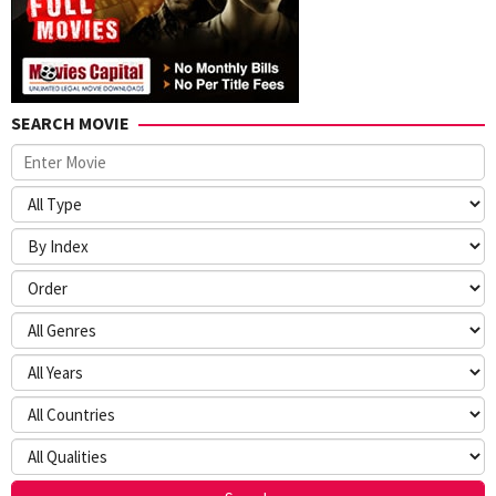
SEARCH MOVIE