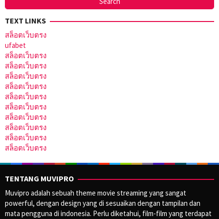
TEXT LINKS
สล็อตเว็บตรง
ufabet
สล็อตเว็บตรง
สล็อตเว็บตรง
สล็อตเว็บตรง
สล็อตเว็บตรง
สล็อตเว็บตรง
สล็อตเว็บตรง
สล็อตเว็บตรง
สล็อตเว็บตรง
สล็อตเว็บตรง
สล็อตเว็บตรง
TENTANG MUVIPRO
Muvipro adalah sebuah theme movie streaming yang sangat
powerful, dengan design yang di sesuaikan dengan tampilan dan
mata pengguna di indonesia. Perlu diketahui, film-film yang terdapat