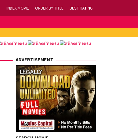
INDEX MOVIE
ORDER BY TITLE
BEST RATING
ADVERTISEMENT
SEARCH MOVIE