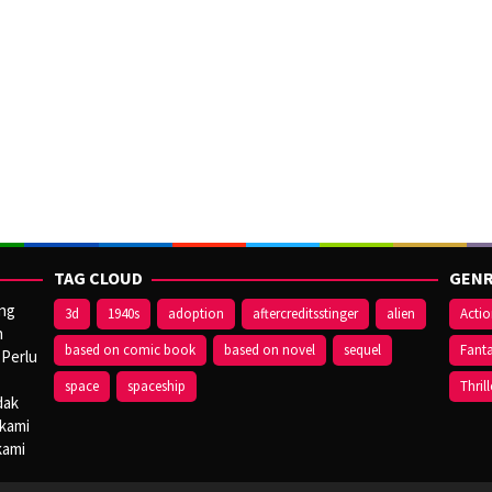
TAG CLOUD
GENR
ang
3d
1940s
adoption
aftercreditsstinger
alien
Acti
n
based on comic book
based on novel
sequel
Fant
 Perlu
space
spaceship
Thrill
dak
 kami
kami