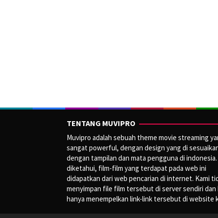
TENTANG MUVIPRO
Muvipro adalah sebuah theme movie streaming y
sangat powerful, dengan design yang di sesuaika
dengan tampilan dan mata pengguna di indonesia.
diketahui, film-film yang terdapat pada web ini
didapatkan dari web pencarian di internet. Kami ti
menyimpan file film tersebut di server sendiri dan
hanya menempelkan link-link tersebut di website 