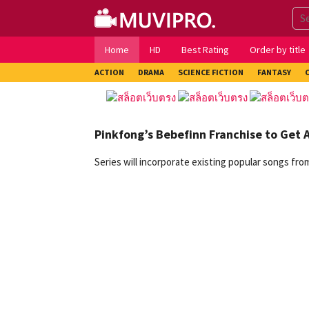
Skip
to
content
Home
HD
Best Rating
Order by title
ACTION
DRAMA
SCIENCE FICTION
FANTASY
Pinkfong’s Bebefinn Franchise to Get 
Series will incorporate existing popular songs fr