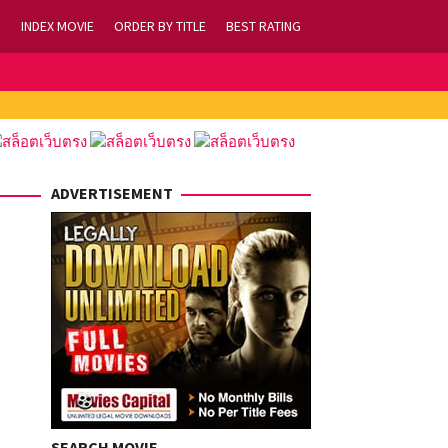
INDEX MOVIE
ORDER BY TITLE
BEST RATING
ADVERTISEMENT
SEARCH MOVIE