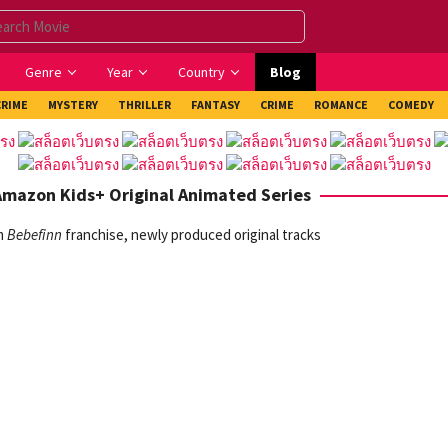
Genre
Year
Country
Blog
CRIME
MYSTERY
THRILLER
FANTASY
CRIME
ROMANCE
COMEDY
Amazon Kids+ Original Animated Series
om
Bebefinn
franchise, newly produced original tracks