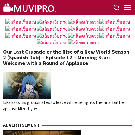
Skip
to
content
Our Last Crusade or the Rise of a New World Season
2 (Spanish Dub) – Episode 12 – Morning Star:
Welcome with a Round of Applause
Iska asks his groupmates to leave while he fights the final battle
against Mizerhyby.
ADVERTISEMENT