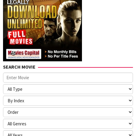
SEARCH MOVIE