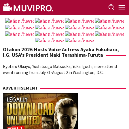
Skip
to
content
Otakon 2026 Hosts Voice Actress Ayaka Fukuhara,
I.G. USA’s President Maki Terashima-Furuta
Ryotaro Okiayu, Yoshitsugu Matsuoka, Yuka Iguchi, more attend
event running from July 31-August 2 in Washington, D.C.
ADVERTISEMENT