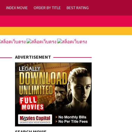
INDEX MOVIE
ORDER BY TITLE
BEST RATING
ADVERTISEMENT
SEARCH MOVIE