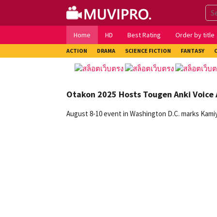
Skip
to
content
Home
HD
Best Rating
Order by title
ACTION
DRAMA
SCIENCE FICTION
FANTASY
Otakon 2025 Hosts Tougen Anki Voice 
August 8-10 event in Washington D.C. marks Kami