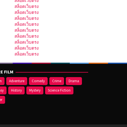
สล็อตเว็บตรง
สล็อตเว็บตรง
สล็อตเว็บตรง
สล็อตเว็บตรง
สล็อตเว็บตรง
สล็อตเว็บตรง
สล็อตเว็บตรง
สล็อตเว็บตรง
สล็อตเว็บตรง
สล็อตเว็บตรง
E FILM
on
Adventure
Comedy
Crime
Drama
asy
History
Mystery
Science Fiction
er