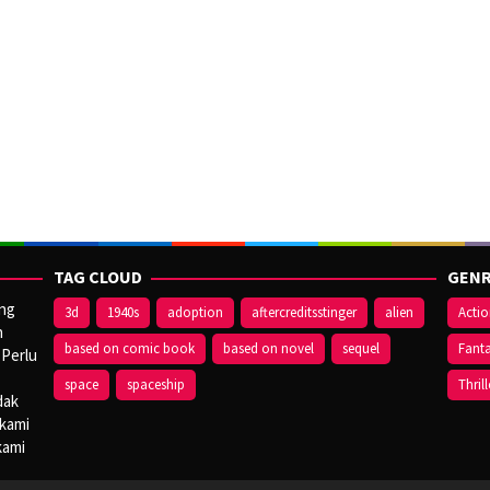
TAG CLOUD
GENR
ang
3d
1940s
adoption
aftercreditsstinger
alien
Acti
n
based on comic book
based on novel
sequel
Fant
 Perlu
space
spaceship
Thrill
dak
 kami
kami