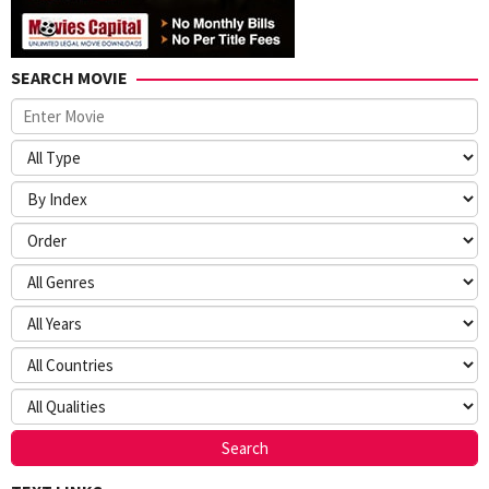
SEARCH MOVIE