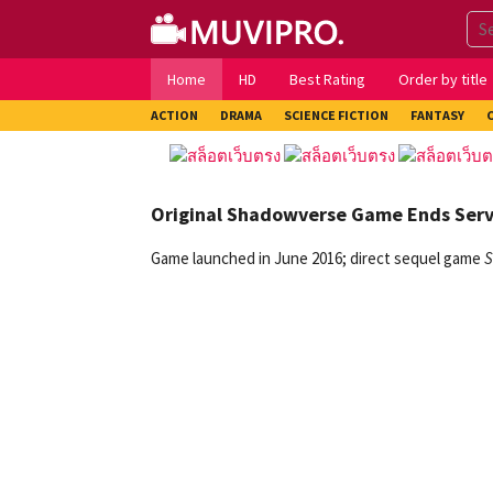
Skip
to
content
Home
HD
Best Rating
Order by title
ACTION
DRAMA
SCIENCE FICTION
FANTASY
Original Shadowverse Game Ends Servic
Game launched in June 2016; direct sequel game
S