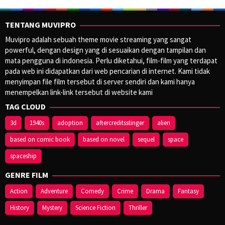
TENTANG MUVIPRO
Muvipro adalah sebuah theme movie streaming yang sangat
powerful, dengan design yang di sesuaikan dengan tampilan dan
mata pengguna di indonesia. Perlu diketahui, film-film yang terdapat
pada web ini didapatkan dari web pencarian di internet. Kami tidak
menyimpan file film tersebut di server sendiri dan kami hanya
menempelkan link-link tersebut di website kami
TAG CLOUD
3d
1940s
adoption
aftercreditsstinger
alien
based on comic book
based on novel
sequel
space
spaceship
GENRE FILM
Action
Adventure
Comedy
Crime
Drama
Fantasy
History
Mystery
Science Fiction
Thriller