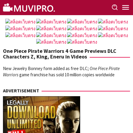
Skip
to
content
One Piece Pirate Warriors 4 Game Previews DLC
Characters Z, King, Eneru in Videos
New Jewelry Bonney form added as free DLC;
One Piece Pirate
Warriors
game franchise has sold 10 million copies worldwide
ADVERTISEMENT