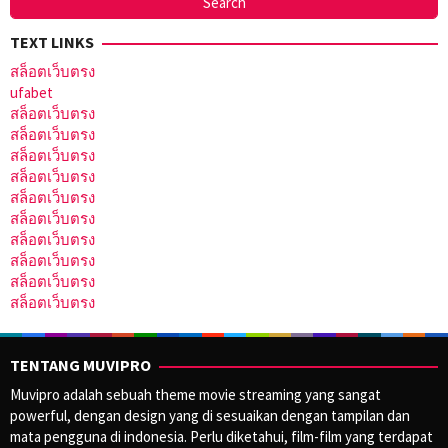
TEXT LINKS
สล็อตเว็บตรง
ufabet
สล็อตเว็บตรง
สล็อตเว็บตรง
สล็อตเว็บตรง
สล็อตเว็บตรง
สล็อตเว็บตรง
สล็อตเว็บตรง
สล็อตเว็บตรง
สล็อตเว็บตรง
สล็อตเว็บตรง
สล็อตเว็บตรง
TENTANG MUVIPRO
Muvipro adalah sebuah theme movie streaming yang sangat
powerful, dengan design yang di sesuaikan dengan tampilan dan
mata pengguna di indonesia. Perlu diketahui, film-film yang terdapat