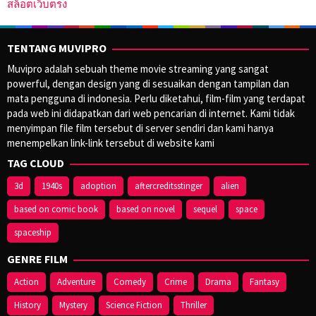
สล็อตเว็บตรง
TENTANG MUVIPRO
Muvipro adalah sebuah theme movie streaming yang sangat
powerful, dengan design yang di sesuaikan dengan tampilan dan
mata pengguna di indonesia. Perlu diketahui, film-film yang terdapat
pada web ini didapatkan dari web pencarian di internet. Kami tidak
menyimpan file film tersebut di server sendiri dan kami hanya
menempelkan link-link tersebut di website kami
TAG CLOUD
3d
1940s
adoption
aftercreditsstinger
alien
based on comic book
based on novel
sequel
space
spaceship
GENRE FILM
Action
Adventure
Comedy
Crime
Drama
Fantasy
History
Mystery
Science Fiction
Thriller