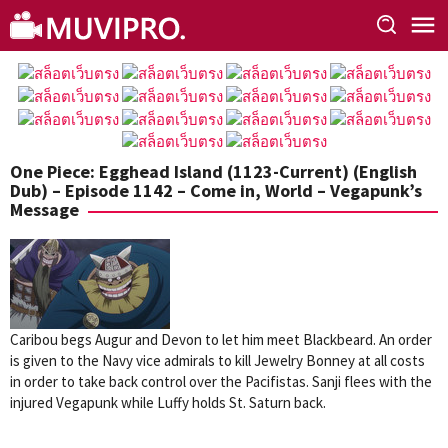
Skip
to
content
One Piece: Egghead Island (1123-Current) (English
Dub) – Episode 1142 – Come in, World – Vegapunk’s
Message
Caribou begs Augur and Devon to let him meet Blackbeard. An order
is given to the Navy vice admirals to kill Jewelry Bonney at all costs
in order to take back control over the Pacifistas. Sanji flees with the
injured Vegapunk while Luffy holds St. Saturn back.