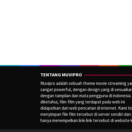
TENTANG MUVIPRO
Muvipro adalah sebuah theme movie streaming y
sangat powerful, dengan design yang di sesuaika
dengan tampilan dan mata pengguna di indonesia.
diketahui, film-film yang terdapat pada web ini
didapatkan dari web pencarian di internet. Kami ti
menyimpan file film tersebut di server sendiri dan
hanya menempelkan link-link tersebut di website 