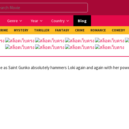
Genre
Year
Country
Blog
CRIME
MYSTERY
THRILLER
FANTASY
CRIME
ROMANCE
COMEDY
force as Saint Gunko absolutely hammers Loki again and again with her pow