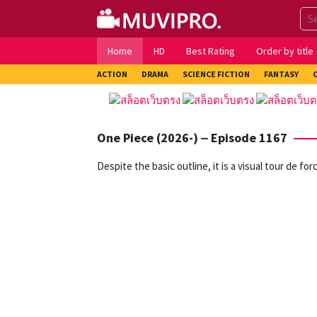
Skip
to
content
Home
HD
Best Rating
Order by title
ACTION
DRAMA
SCIENCE FICTION
FANTASY
One Piece (2026-) ‒ Episode 1167
Despite the basic outline, it is a visual tour de 