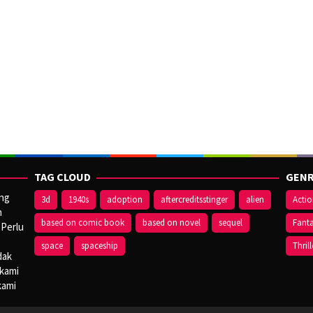
TAG CLOUD
GENR
ang
3d
1940s
adoption
aftercreditsstinger
alien
Acti
n
based on comic book
based on novel
sequel
Fant
 Perlu
space
spaceship
Thrill
dak
 kami
kami