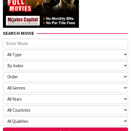
SEARCH MOVIE