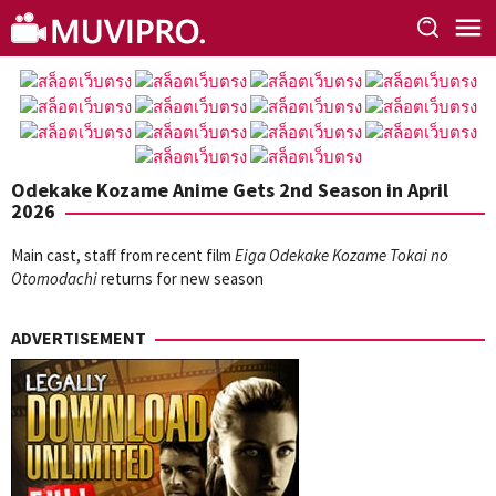
Skip
to
content
Odekake Kozame Anime Gets 2nd Season in April
2026
Main cast, staff from recent film
Eiga Odekake Kozame Tokai no
Otomodachi
returns for new season
ADVERTISEMENT