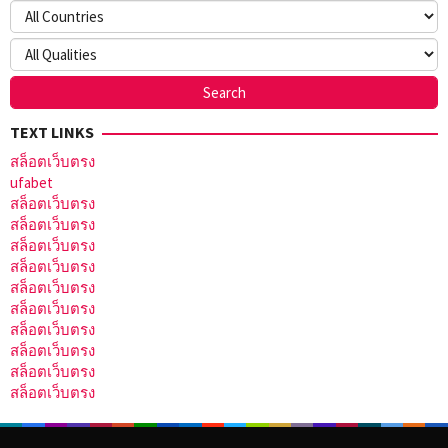
TEXT LINKS
สล็อตเว็บตรง
ufabet
สล็อตเว็บตรง
สล็อตเว็บตรง
สล็อตเว็บตรง
สล็อตเว็บตรง
สล็อตเว็บตรง
สล็อตเว็บตรง
สล็อตเว็บตรง
สล็อตเว็บตรง
สล็อตเว็บตรง
สล็อตเว็บตรง