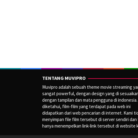
TENTANG MUVIPRO
Muvipro adalah sebuah theme movie streaming y
sangat powerful, dengan design yang di sesuaika
dengan tampilan dan mata pengguna di indonesia.
diketahui, film-film yang terdapat pada web ini
didapatkan dari web pencarian di internet. Kami ti
menyimpan file film tersebut di server sendiri dan
hanya menempelkan link-link tersebut di website 