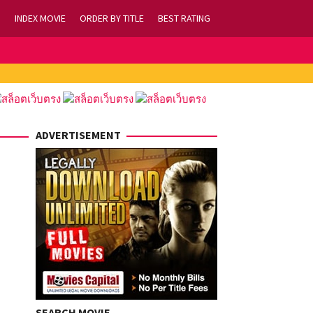
INDEX MOVIE
ORDER BY TITLE
BEST RATING
ADVERTISEMENT
SEARCH MOVIE