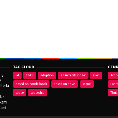
TAG CLOUD
GENR
ang
3d
1940s
adoption
aftercreditsstinger
alien
Acti
n
based on comic book
based on novel
sequel
Fant
 Perlu
space
spaceship
Thrill
dak
 kami
kami