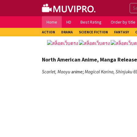
Skip
to
content
Home
HD
Best Rating
Order by title
ACTION
DRAMA
SCIENCE FICTION
FANTASY
North American Anime, Manga Release
Scarlet, Maoyu
anime;
Magical Karina, Shinjuku 6