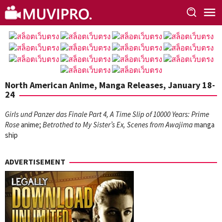
Skip
to
content
North American Anime, Manga Releases, January 18-
24
Girls und Panzer das Finale Part 4, A Time Slip of 10000 Years: Prime
Rose
anime;
Betrothed to My Sister’s Ex, Scenes from Awajima
manga
ship
ADVERTISEMENT