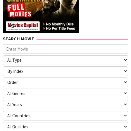
SEARCH MOVIE