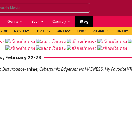
Genre
Year
Country
Blog
CRIME
MYSTERY
THRILLER
FANTASY
CRIME
ROMANCE
COMEDY
s, February 22-28
o Disturbance-
anime;
Cyberpunk: Edgerunners MADNESS, My Favorite VTu