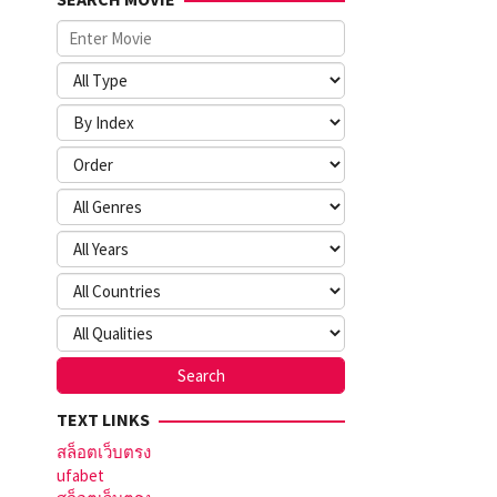
TEXT LINKS
สล็อตเว็บตรง
ufabet