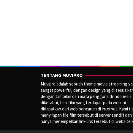
TENTANG MUVIPRO
Muvipro adalah sebuah theme movie streaming y
sangat powerful, dengan design yang di sesuaika
dengan tampilan dan mata pengguna di indonesia.
diketahui, film-film yang terdapat pada web ini
didapatkan dari web pencarian di internet. Kami ti
menyimpan file film tersebut di server sendiri dan
hanya menempelkan link-link tersebut di website 