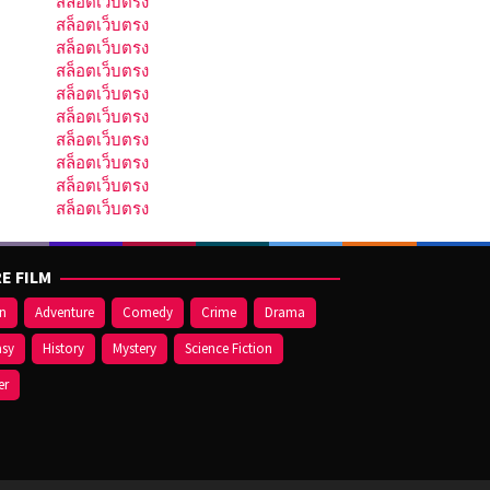
สล็อตเว็บตรง
สล็อตเว็บตรง
สล็อตเว็บตรง
สล็อตเว็บตรง
สล็อตเว็บตรง
สล็อตเว็บตรง
สล็อตเว็บตรง
สล็อตเว็บตรง
สล็อตเว็บตรง
สล็อตเว็บตรง
E FILM
on
Adventure
Comedy
Crime
Drama
asy
History
Mystery
Science Fiction
er