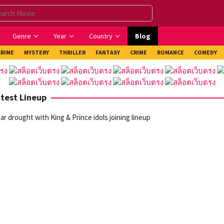
Genre
Year
Country
Blog
CRIME
MYSTERY
THRILLER
FANTASY
CRIME
ROMANCE
COMEDY
test Lineup
r drought with King & Prince idols joining lineup