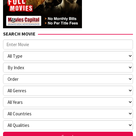
SEARCH MOVIE