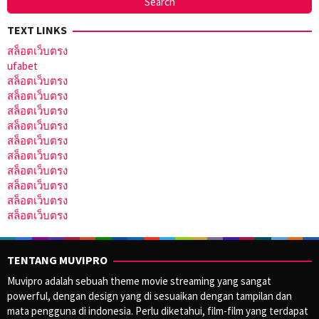
TEXT LINKS
สล็อตเว็บตรง
ufabet
สล็อตเว็บตรง
สล็อตเว็บตรง
สล็อตเว็บตรง
สล็อตเว็บตรง
สล็อตเว็บตรง
สล็อตเว็บตรง
สล็อตเว็บตรง
สล็อตเว็บตรง
สล็อตเว็บตรง
สล็อตเว็บตรง
TENTANG MUVIPRO
Muvipro adalah sebuah theme movie streaming yang sangat
powerful, dengan design yang di sesuaikan dengan tampilan dan
mata pengguna di indonesia. Perlu diketahui, film-film yang terdapat