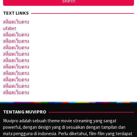
TEXT LINKS
สล็อตเว็บตรง
ufabet
สล็อตเว็บตรง
สล็อตเว็บตรง
สล็อตเว็บตรง
สล็อตเว็บตรง
สล็อตเว็บตรง
สล็อตเว็บตรง
สล็อตเว็บตรง
สล็อตเว็บตรง
สล็อตเว็บตรง
สล็อตเว็บตรง
TENTANG MUVIPRO
Muvipro adalah sebuah theme movie streaming yang sangat
powerful, dengan design yang di sesuaikan dengan tampilan dan
mata pengguna di indonesia. Perlu diketahui, film-film yang terdapat