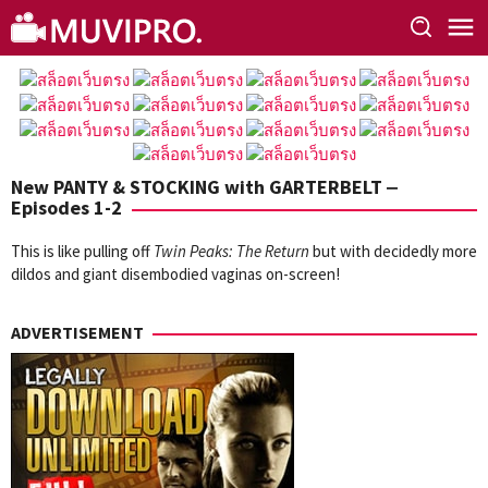
Skip
to
content
New PANTY & STOCKING with GARTERBELT ‒
Episodes 1-2
This is like pulling off
Twin Peaks: The Return
but with decidedly more
dildos and giant disembodied vaginas on-screen!
ADVERTISEMENT